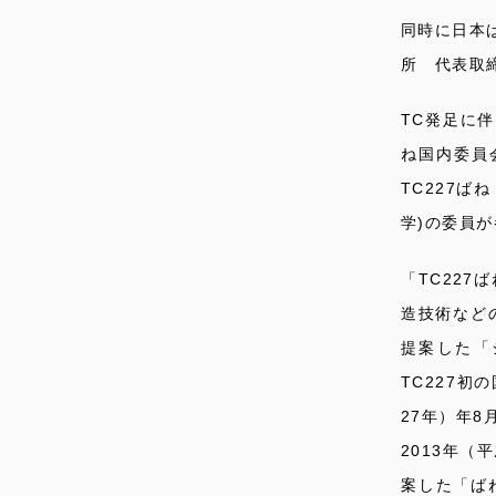
同時に日本
所 代表取
TC発足に伴
ね国内委員
TC227
学)の委員
「TC22
造技術など
提案した「
TC227初
27年）年
2013年（
案した「ば