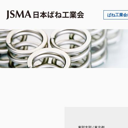
ばね工業会
東部支部
/
東京都