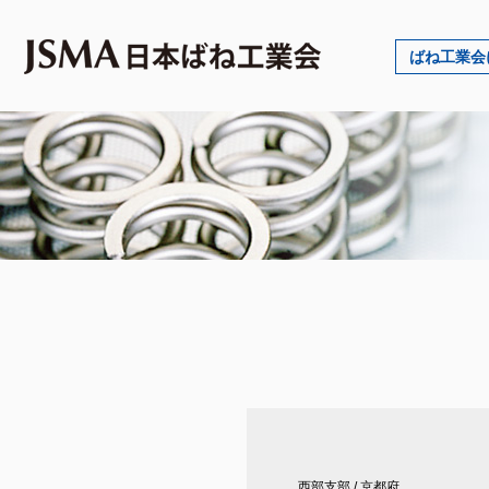
ばね工業会
西部支部
/
京都府