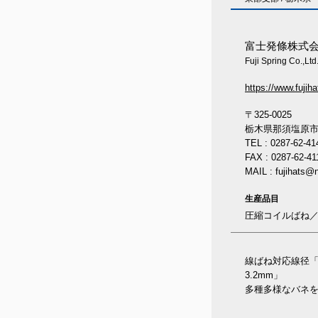
富士発條株式
Fuji Spring Co.,Ltd
https://www.fujiha
〒325-0025
栃木県那須塩原市下
TEL : 0287-62-41
FAX : 0287-62-41
MAIL : fujihats@n
生産品目
圧縮コイルばね
線ばね対応線径「0
多種多様なバネ