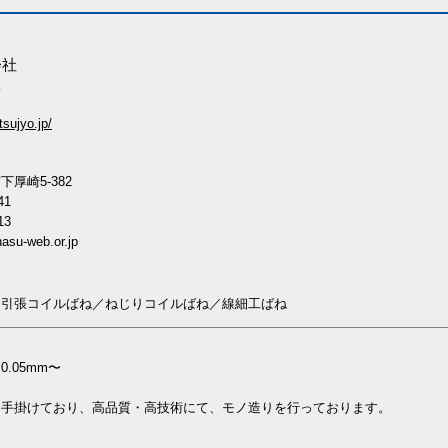
会社
.
tsujyo.jp/
厚崎5-382
41
13
asu-web.or.jp
／引張コイルばね／ねじりコイルばね／線細工ばね
.05mm〜
3.2mm
を手掛けており、高品質・高技術にて、モノ造りを行っております。