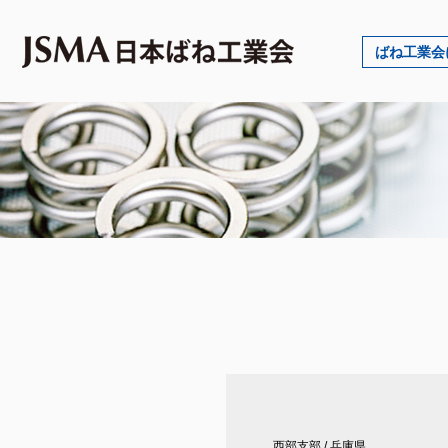
ばね工業会
西部支部
/
兵庫県