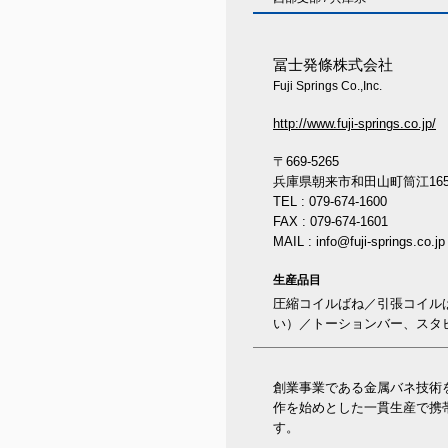
冨士発條株式会社
Fuji Springs Co.,Inc.
http://www.fuji-springs.co.jp/
〒669-5265
兵庫県朝来市和田山町筒江165-
TEL : 079-674-1600
FAX : 079-674-1601
MAIL : info@fuji-springs.co.jp
生産品目
圧縮コイルばね／引張コイル
い）／トーションバー、スタ
創業事業である金属バネ技術
作を始めとした一貫生産で携
す。