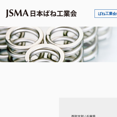
ばね工業会
西部支部
/
兵庫県