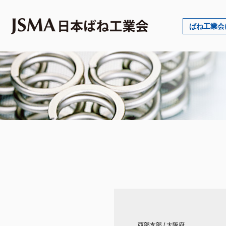
ばね工業会
西部支部
/
大阪府