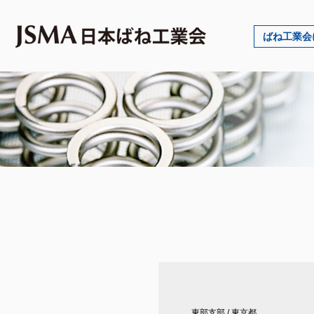
ばね工業会
東部支部
/
東京都