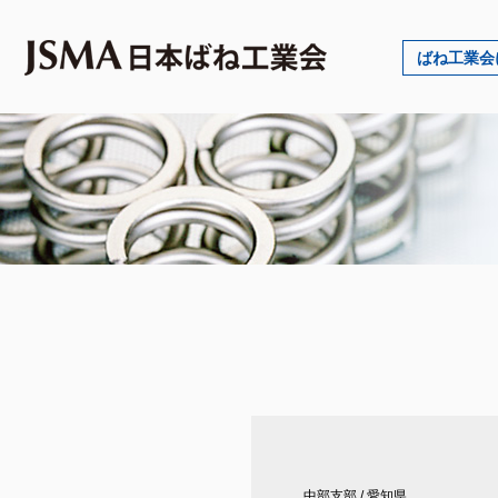
ばね工業会
中部支部
/
愛知県