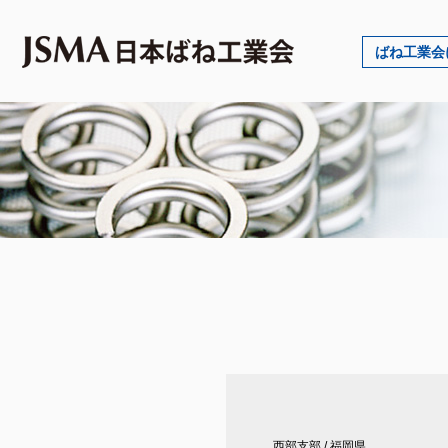
ばね工業会
西部支部
/
福岡県