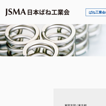
ばね工業会
東部支部
/
東京都