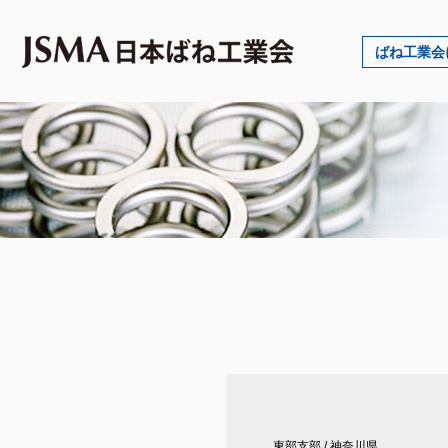
ばね工業会
東部支部
/
神奈川県