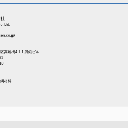
会社
.,Ltd.
sen.co.jp/
高麗橋4-1-1 興銀ビル
31
18
ス鋼材料