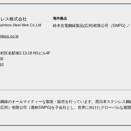
海外拠点
ンレス株式会社
inless Steel Wire Co.,Ltd
鈴木住電鋼線製品(広州)有限公司（SWPG)
／
inless.co.jp
名駅南2-13-18 NSビル4F
00
10
料
ス鋼線のオールマイティーな製造・販売を行っています。西日本ステンレス鋼
広州）有限公司（通称SWPG)を子会社とし、世界に向けたグローバルな展