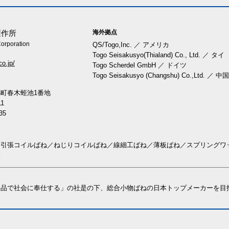
海外拠点
製作所
orporation
QS/Togo,Inc.
／
アメリカ
Togo Seisakusyo(Thialand) Co., Ltd.
／
タイ
co.jp/
Togo Scherdel GmbH
／
ドイツ
Togo Seisakusyo (Changshu) Co.,Ltd.
／
中国
町春木蛭池1番地
11
35
引張コイルばね／ねじりコイルばね／線細工ばね／薄板ばね／スプリングワ
品
い品で社会に奉仕する」の社是の下、総合小物ばねの日本トップメーカーを目