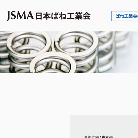
ばね工業会
東部支部
/
東京都