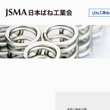
ばね工業会
本部
/
神奈川県