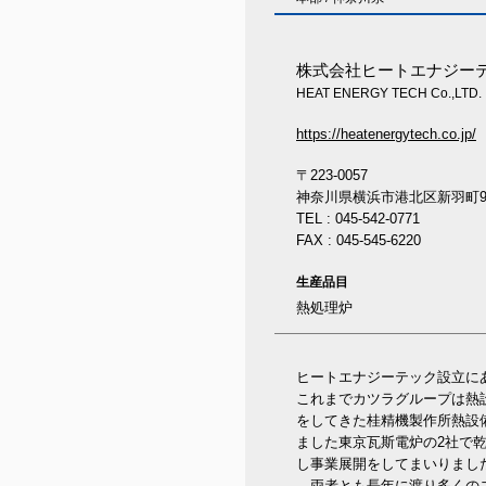
株式会社ヒートエナジー
HEAT ENERGY TECH Co.,LTD.
https://heatenergytech.co.jp/
〒223-0057
神奈川県横浜市港北区新羽町96
TEL : 045-542-0771
FAX : 045-545-6220
生産品目
熱処理炉
ヒートエナジーテック設立に
これまでカツラグループは熱
をしてきた桂精機製作所熱設
ました東京瓦斯電炉の2社で
し事業展開をしてまいりまし
両者とも長年に渡り多くのユ