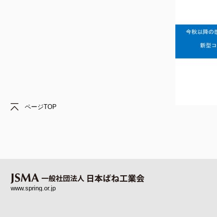
ページTOP
www.spring.or.jp